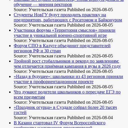
обучение — мнения ректоров
Source: Учительская газета
Published on 2026-08-05
Студенты НовГУ будут проходить практику на
предприятиях, работающих с Росатомом и Байконуром
Source: Учительская газета
Published on 2026-08-05
Участники форума «Территория смыслов» приняли
участие в уникальной военно-спортивной игре
Source: Учительская газета
Published on 2026-08-05
Форум СПО в Калуге объединит представителей
регионов РФ и 30 стран
Source: Учительская газета
Published on 2026-08-05
Тройной рост стобалльников и рекорд по заявлениям:
чем отличается приёмная кампания в вузы в 2026 году
Source: Учительская газета
Published on 2026-08-05
«Назад в будущее»: школьники из 43 регионов приняли
участие в профориентационном проекте
Source: Учительская газета
Published on 2026-08-05
Что думают родители школьников о пересдаче ЕГЭ по
всем предметам
Source: Учительская газета
Published on 2026-08-05
«Праздник огурца» в Суздале собрал более 20 тысяч
гостей
Source: Учительская газета
Published on 2026-08-04
В Казани стартовал IV Форум Всероссийского
сообщества наставников-просветителей