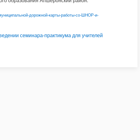
ого образования Апшеронский район.
-муниципальной-дорожной-карты-работы-со-ШНОР-и-
оведении семинара-практикума для учителей