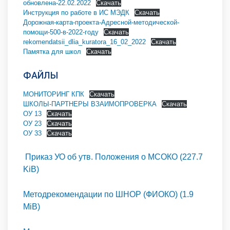
обновлена-22.02.2022
Скачать
Инструкция по работе в ИС МЭДК
Скачать
Дорожная-карта-проекта-Адресной-методической-
помощи-500-в-2022-году
Скачать
rekomendatsii_dlia_kuratora_16_02_2022
Скачать
Памятка для школ
Скачать
ФАЙЛЫ
МОНИТОРИНГ КПК
Скачать
ШКОЛЫ-ПАРТНЕРЫ ВЗАИМОПРОВЕРКА
Скачать
ОУ 13
Скачать
ОУ 23
Скачать
ОУ 33
Скачать
Приказ УО об утв. Положения о МСОКО (227.7
KiB)
Методрекомендации по ШНОР (ФИОКО) (1.9
MiB)