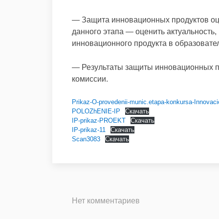
— Защита инновационных продуктов оце
данного этапа — оценить актуальность,
инновационного продукта в образовател
— Результаты защиты инновационных п
комиссии.
Prikaz-O-provedenii-munic.etapa-konkursa-Innovaci
POLOZhENIE-IP
Скачать
IP-prikaz-PROEKT
Скачать
IP-prikaz-11
Скачать
Scan3083
Скачать
Нет комментариев